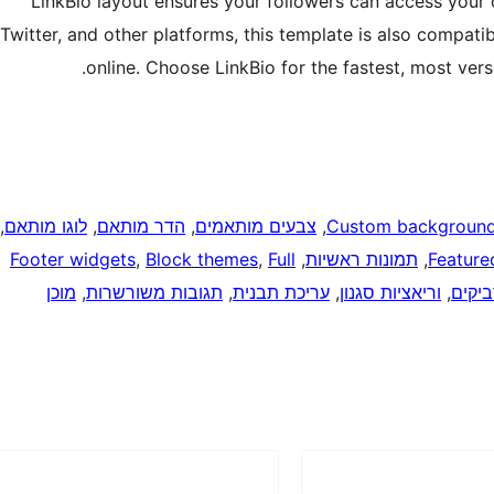
LinkBio layout ensures your followers can access your co
Twitter, and other platforms, this template is also compat
online. Choose LinkBio for the fastest, most vers
Custom backgroun
, 
צבעים מותאמים
, 
הדר מותאם
, 
לוגו מותאם
, 
Feature
, 
תמונות ראשיות
, 
Full
, 
Block themes
, 
Footer widgets
יקים
, 
וריאציות סגנון
, 
עריכת תבנית
, 
תגובות משורשרות
, 
מוכן