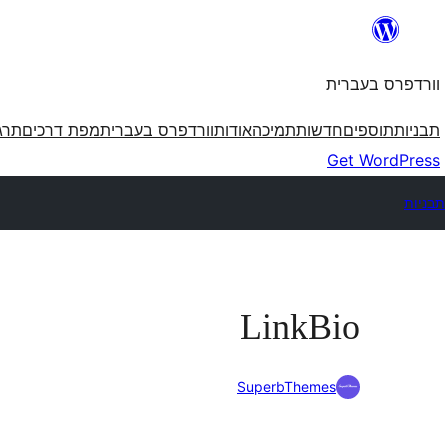
לדלג
לתוכן
וורדפרס בעברית
תבניות
תוספים
חדשות
תמיכה
אודות
וורדפרס בעברית
מפת דרכים
תרג
Get WordPress
תבניות
LinkBio
SuperbThemes