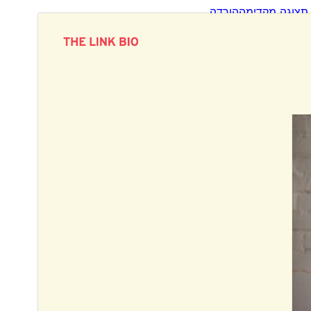
תצוגה מקדימה
הורדה
תבנית בת של
Link Folio
.
גרסה
1.2
עודכן לאחרונה
31 בינואר 2026
התקנות פעילות
100+
גרסת וורדפרס
6.1
גרסת PHP
5.3
האתר של התבנית