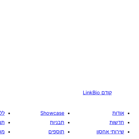
קודם
LinkBio
אודות
Showcase
לל
חדשות
תבניות
תמ
שירותי אחסון
תוספים
מפ