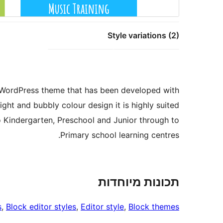
Style variations (2)
e WordPress theme that has been developed with
ight and bubbly colour design it is highly suited
o Kindergarten, Preschool and Junior through to
Primary school learning centres.
תכונות מיוחדות
s
, 
Block editor styles
, 
Editor style
, 
Block themes