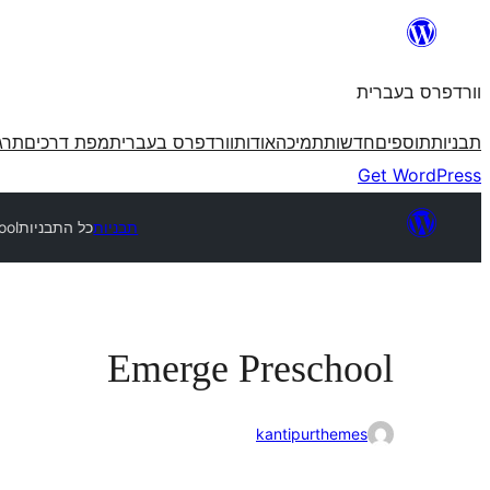
לדלג
לתוכן
וורדפרס בעברית
תבניות
תוספים
חדשות
תמיכה
אודות
וורדפרס בעברית
מפת דרכים
תרג
Get WordPress
תבניות
כל התבניות
ool
Emerge Preschool
kantipurthemes