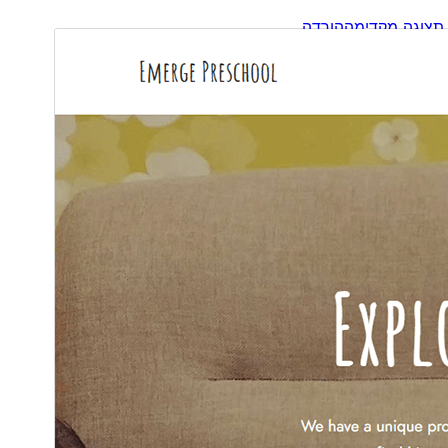
תצוגה מקדימה
הורדה
גרסה
1.0.0
עודכן לאחרונה
2 במאי 2025
התקנות פעילות
200+
גרסת וורדפרס
6.3
גרסת PHP
7.4
האתר של התבנית