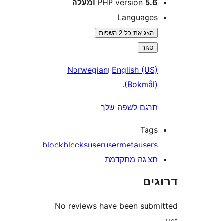
5 ומעלה
PHP version
Language
הצג את כל 2 השפות
סגור
English (US
ו
Norwegian
.
(Bokmål
רגם לשפה שלך
Tag
block
blocks
user
usermeta
user
צוגה מתקדמת
ים
No reviews have been sub