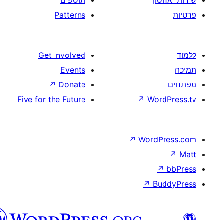
Patterns
Get Involved
Events
↗
Donate
Five for the Future
↗
W
↗
Wor
↗
וורדפרס