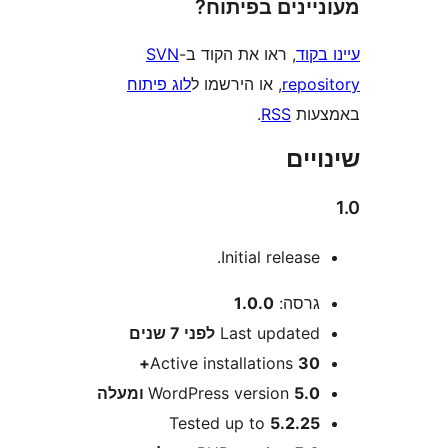
ינים בפיתוח?
וד
, ראו את הקוד ב-
SVN
repo
, או הירשמו ל
לוג פיתוח
ות
RSS
.
ים
Initial release
רסה:
1.0.0
Last update
לפני
7 שנים
Active installations
30
5 ומעלה
WordPress version
Tested up to
5.2.2