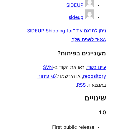
SIDEUP
sideup
ניתן לתרגם את "SIDEUP Shipping for
ינים בפיתוח?
וד
, ראו את הקוד ב-
SVN
repo
, או הירשמו ל
לוג פיתוח
ות
RSS
.
ים
First public releas