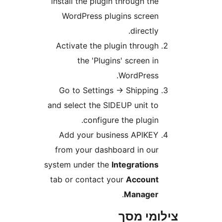
install the plugin through th
WordPress plugins scree
directly
Activate the plugin throug
the 'Plugins' screen i
WordPress
Go to Settings -> Shippin
and select the SIDEUP unit t
configure the plugin
Add your business APIKE
from your dashboard in ou
system under the
Integration
tab or contact your
Accoun
.
Manage
מי מסך