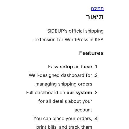
ר
SIDEUP's official sh
extension for WordPress i
Fea
.
Easy
setup
and
us
Well-designed dashboard fo
managing shipping orders
Full dashboard on
our syste
for all details about you
account
You can place your orders
print bills, and track the