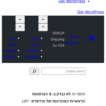
Get Wor
SIDEUP
Plu
שלח
שלח
Shipping
Direct
תוסף
תוסף
for KSA
מועדפים
מועדפים
התחברות
התחברות
ה
לא נבדק ב-3 הגרסאות
ת האחרונות של וורדפרס
. ייתכן