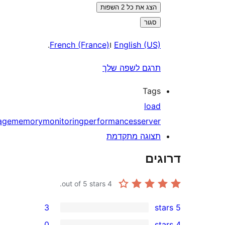
הצג את כל 2 השפות
סגור
English (US
ו
French (France)
.
רגם לשפה שלך
Tag
loa
average
memory
monitoring
performances
serve
צוגה מתקדמת
ים
out of 5 stars.
4
3
0