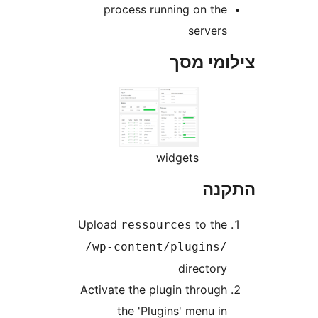
process running on th
server
מי מסך
widgets
נה
Upload
to th
ressources
/wp-content/plugins
director
Activate the plugin throug
the 'Plugins' menu i