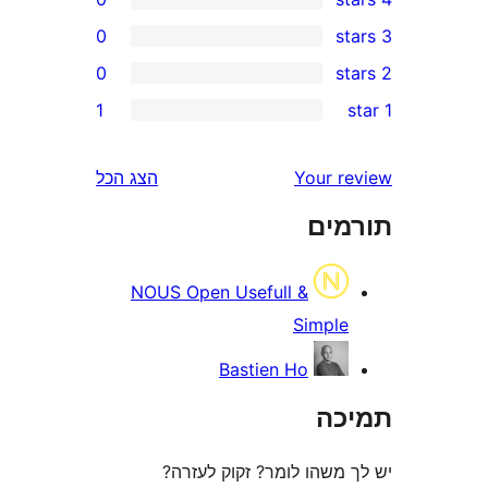
0
0
r
1
r
r
Your 
הצג הכל
r
ים
NOUS Open Usefull &
Simpl
Bastien Ho
ה
משהו לומר? זקוק לעזרה?