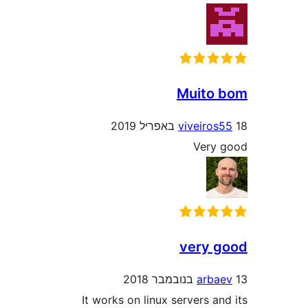
Muito
viveiro
Ver
very
arb
It works on linux servers 