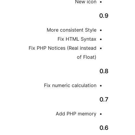
New ico
More consistent Styl
Fix HTML Synta
Fix PHP Notices (Real instea
of Float
Fix numeric calculatio
Add PHP memor