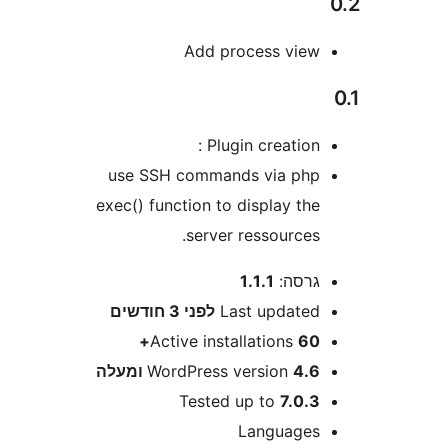
Add process vie
Plugin creation 
use SSH commands via ph
exec() function to display th
server ressources
רסה:
1.1.1
Last update
לפני
3 חודשים
Active installations
60
4 ומעלה
WordPress version
Tested up to
7.0.
Language