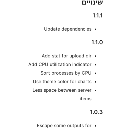
ים
Update dependencie
Add stat for upload di
Add CPU utilization indicato
Sort processes by CP
Use theme color for chart
Less space between serve
item
Escape some outputs fo