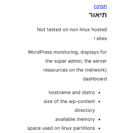
ר
Not tested on non linux 
WordPress monitoring, displa
the super admin, the 
ressources on the (ne
dash
hostname and distr
size of the wp-conten
director
available memor
space used on linux partition