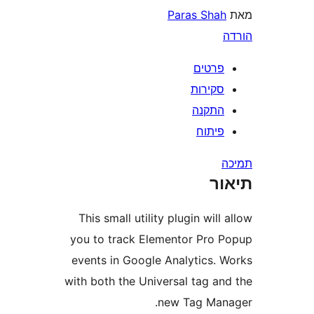
Paras Sha
רטים
קירות
תקנה
יתוח
ר
This small utility plugin wil
you to track Elementor Pro
events in Google Analytics.
with both the Universal tag a
new Tag Ma