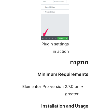
Plugin settings
in action
נה
Minimum Require
Elementor Pro version 2.7.0 o
greate
Installation and