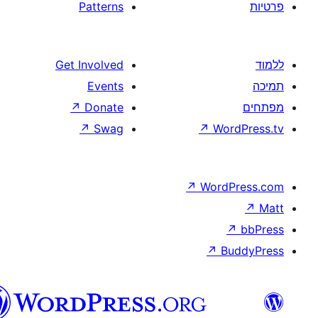
וורדפרס
בעברית