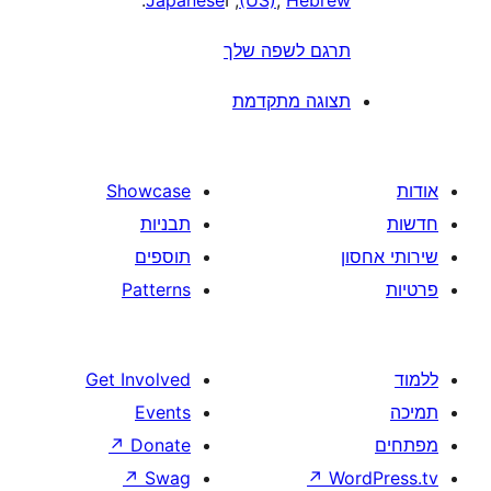
Hebre
,
(US)
, ו
Japanese
.
רגם לשפה שלך
צוגה מתקדמת
Showcase
תבניות
תוספים
Patterns
Get Involved
Events
↗
Donate
↗
Swag
↗
W