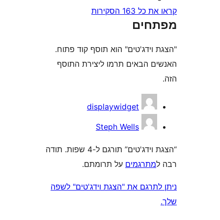
16 הסקירות
חים
ידג'טים" הוא תוסף קוד פתוח.
 הבאים תרמו ליצירת התוסף
displaywidget
Steph Wells
“הצגת וידג'טים” תורגם ל-4 שפות. תודה
תרגמים
על תרומתם.
תרגם את "הצגת וידג'טים" לשפה