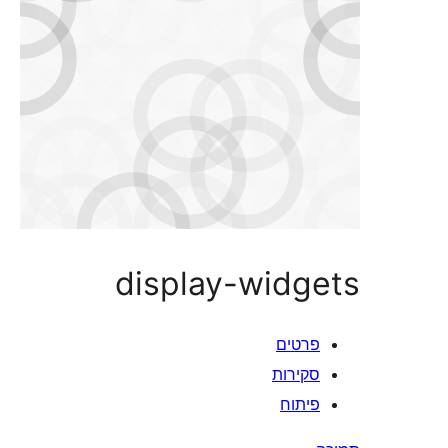
display-widg
רטים
קירות
יתוח