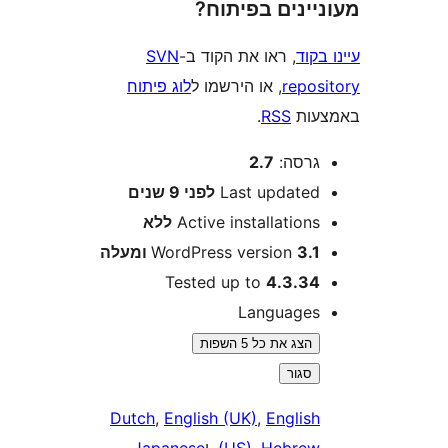
ינים בפיתוח?
וד
, ראו את הקוד ב-
SVN
repo
, או הירשמו ל
לוג פיתוח
ות
RSS
.
רסה:
2.7
Last update
לפני
9 שנים
Active installation
ללא
3 ומעלה
WordPress version
Tested up to
4.3.3
Language
הצג את כל 5 השפות
סגור
Dutch
,
English (UK)
,
Englis