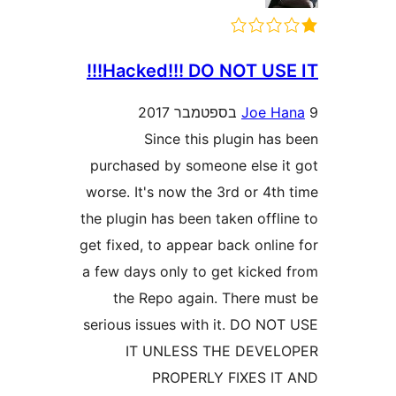
Hacked!!! DO NOT USE 
Joe 
Since this plugin ha
purchased by someone else 
worse. It's now the 3rd or 4t
the plugin has been taken off
get fixed, to appear back onli
a few days only to get kicke
the Repo again. There m
serious issues with it. DO N
IT UNLESS THE DEVE
PROPERLY FIXES 