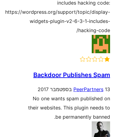
includes hacking
https://wordpress.org/support/topic/di
widgets-plugin-v2-6-3-1-inc
hacking
Backdoor Publishes
PeerPartn
No one wants spam publis
their websites. This plugin n
be permanently b