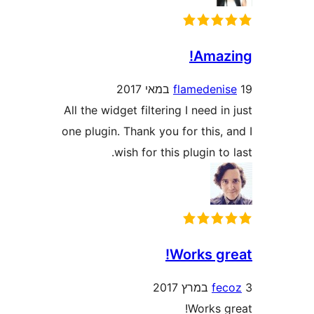
Ama
flameden
All the widget filtering I need 
one plugin. Thank you for this
wish for this plugin t
Works g
f
Works 