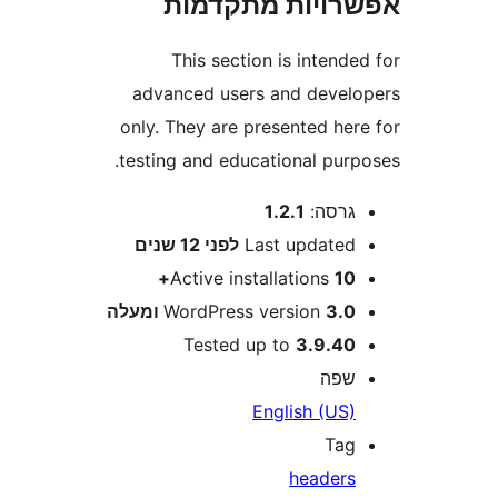
ויות מתקדמות
This section is inten
advanced users and deve
only. They are presented he
testing and educational pur
רסה:
1.2.1
Last update
לפני
12 שנים
Active installations
10
3 ומעלה
WordPress version
Tested up to
3.9.4
פה
English (US
Ta
header