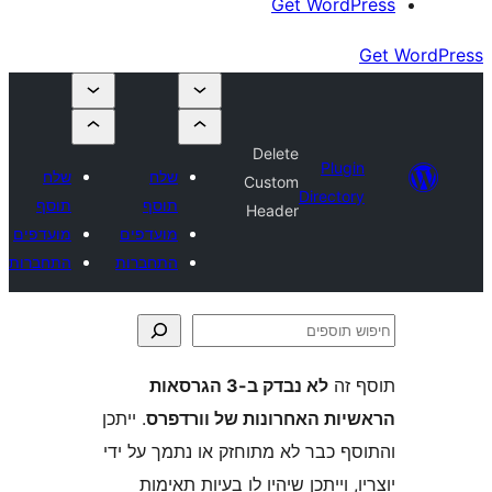
Get Wor
Delete
Plu
שלח
שלח
Custom
Direct
תוסף
תוסף
Header
מועדפים
מועדפים
התחברות
התחברות
ה
לא נבדק ב-3 הגרסאות
ת האחרונות של וורדפרס
. ייתכן
 כבר לא מתוחזק או נתמך על ידי
 וייתכן שיהיו לו בעיות תאימות