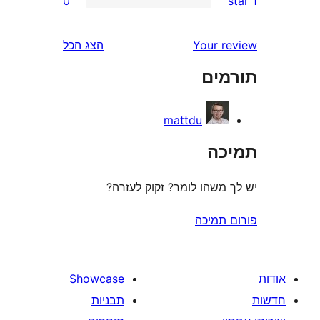
0
r
r
Your 
הצג הכל
r
ים
r
mattdu
ה
משהו לומר? זקוק לעזרה?
תמיכה
Showcase
תבניות