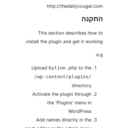
http://thedailycoug
נה
This section describes 
install the plugin and get it w
Upload
to th
byline.php
/wp-content/plugins
director
Activate the plugin throug
the 'Plugins' menu i
WordPres
Add names directly in th