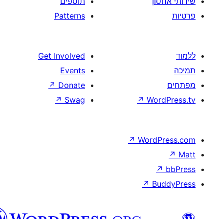
תוספים
Patterns
Get Involved
Events
↗
Donate
↗
Swag
↗
W
↗
Wor
↗
וורדפרס