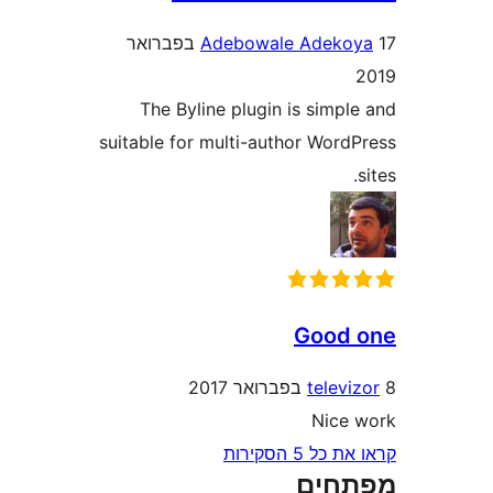
Adebowale Adek
17 בפברואר
The Byline plugin is simp
suitable for multi-author Wor
Good
tele
Nic
5 הסקירות
חים