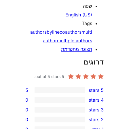
פה
English (US
Tag
authors
byline
coauthors
mult
author
multiple author
צוגה מתקדמת
ים
out of 5 stars.
5
5
0
0
0
r