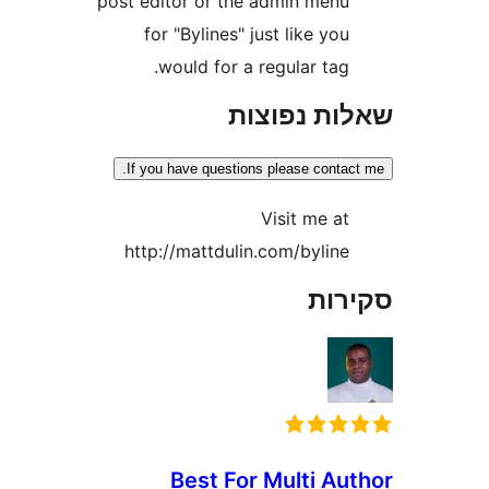
post editor or the admin men
for "Bylines" just like yo
would for a regular tag
ת נפוצות
If you have questions please cont
Visit me a
http://mattdulin.com/bylin
ות
Best For Multi A