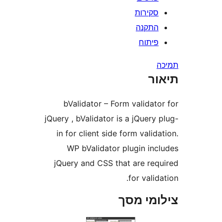
קירות
תקנה
יתוח
ר
bValidator – Form valida
jQuery , bValidator is a jQuer
in for client side form vali
WP bValidator plugin in
jQuery and CSS that are re
for vali
מי מסך