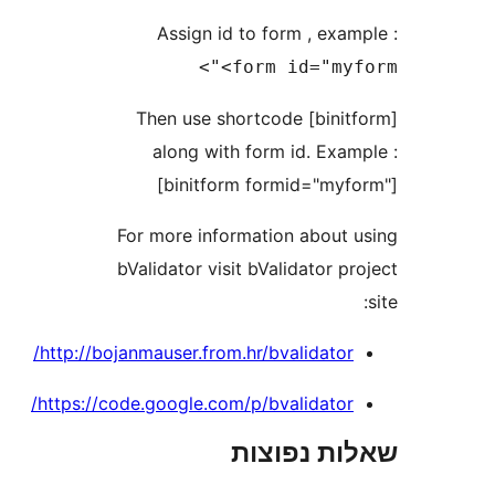
Assign id to form , exa
<form id="my
Then use shortcode [bini
along with form id. Exa
[binitform formid="my
For more information about
bValidator visit bValidator 
http://bojanmauser.from.hr/bvalidator
https://code.google.com/p/bvalidator
ת נפוצות