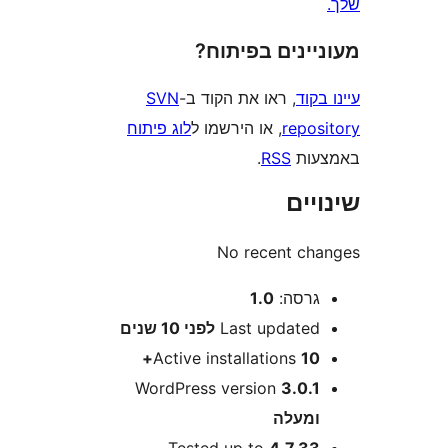
ינים בפיתוח?
וד
, ראו את הקוד ב-
SVN
repo
, או הירשמו ל
לוג פיתוח
ות
RSS
.
ים
No recent c
רסה:
1.0
Last update
לפני
10 שנים
Active installations
10
WordPress version
3.0.
מעלה
Tested up to
4.7.3