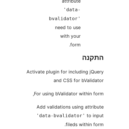
attribute
'data-
bvalidator'
need to use
with your
form.
נה
Activate plugin for including
and CSS for bVal
For using bValidator withi
Add validations using att
to
'data-bvalidator'
fileds withi