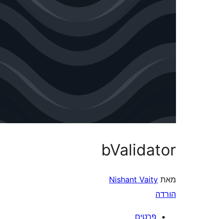
bValida
Nishant Vai
רטים