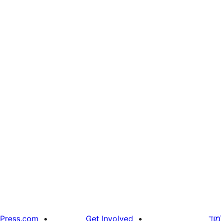
מוד
Get Involved
Press.com