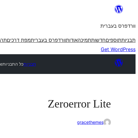
לדלג
לתוכן
וורדפרס בעברית
תבניות
תוספים
חדשות
תמיכה
אודות
וורדפרס בעברית
מפת דרכים
תרג
Get WordPress
תבניות
כל התבניות
te
Zeroerror Lite
gracethemes