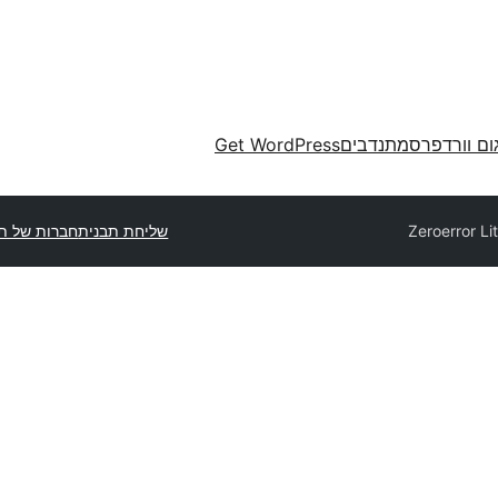
ום וורדפרס
מתנדבים
Get WordPress
Zeroerror Li
שליחת תבנית
חברות של תב