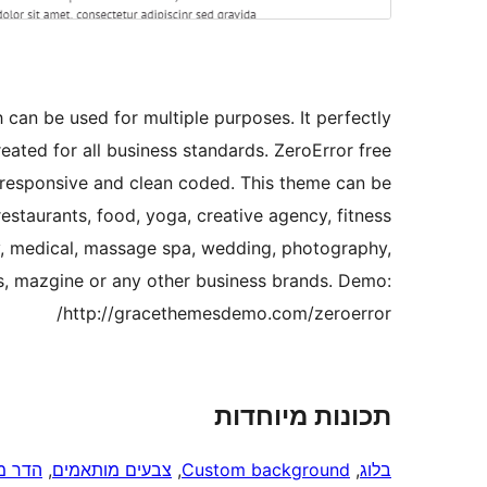
 can be used for multiple purposes. It perfectly
reated for all business standards. ZeroError free
 responsive and clean coded. This theme can be
restaurants, food, yoga, creative agency, fitness
y, medical, massage spa, wedding, photography,
s, mazgine or any other business brands. Demo:
http://gracethemesdemo.com/zeroerror/
תכונות מיוחדות
בלוג
, 
Custom background
, 
צבעים מותאמים
, 
הדר מ