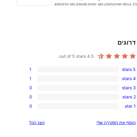
דרוגים
out of 5 stars.
4.5
1
5 stars
1
1
4 stars
5-
1
0
3 stars
star
4-
0
review
0
2 stars
star
3-
0
review
0
1 star
star
2-
0
reviews
star
1-
הוסף את הסקירה שלי
הצג הכל
reviews
star
reviews