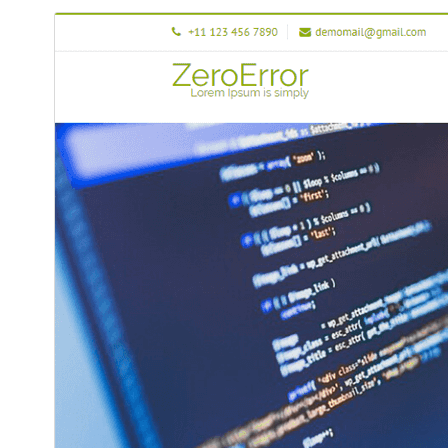
תצוגה מקדימה
הורדה
גרסה
3.0
עודכן לאחרונה
19 ביוני 2025
התקנות פעילות
100+
גרסת PHP
5.6
האתר של התבנית