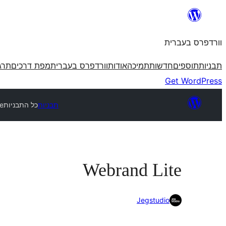
לדלג
לתוכן
וורדפרס בעברית
תבניות
תוספים
חדשות
תמיכה
אודות
וורדפרס בעברית
מפת דרכים
תרג
Get WordPress
תבניות
כל התבניות
e
Webrand Lite
Jegstudio