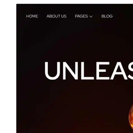
תבנית מסחרית
This theme is free but offers additional paid
commercial upgrades or support.
View support
תצוגה מקדימה
הורדה
גרסה
1.0.1
עודכן לאחרונה
11 במאי 2026
התקנות פעילות
1,000+
גרסת וורדפרס
6.5
גרסת PHP
7.4
האתר של התבנית