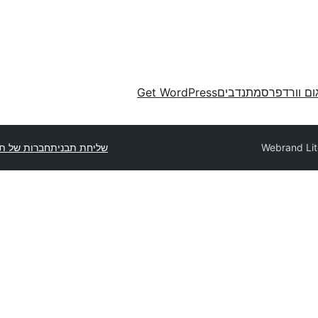
ום וורדפרס
מתנדבים
Get WordPress
Webrand Lit
שליחת תבנית
חברות של תב