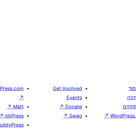
מוד
Get Involved
Press.com
יכה
Events
↗
תחים
Donate
↗
Matt
↗
↗
bbPress
↗
Swag
↗
WordPress.
uddyPress