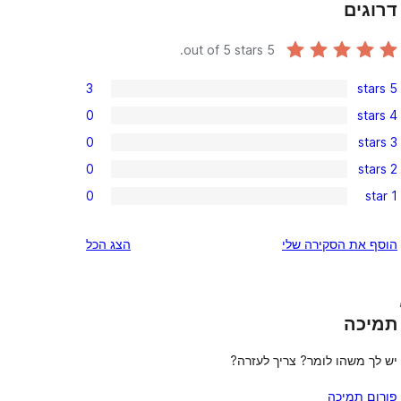
דרוגים
out of 5 stars.
5
3
5 stars
3
0
4 stars
5-
0
0
3 stars
star
4-
0
reviews
0
2 stars
star
3-
0
reviews
0
1 star
star
2-
0
reviews
star
1-
הוסף את הסקירה שלי
הצג הכל
reviews
star
reviews
,
תמיכה
יש לך משהו לומר? צריך לעזרה?
פורום תמיכה