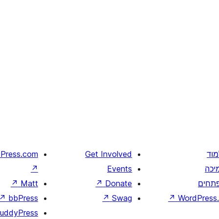
מוד
Get Involved
Press.com
יכה
Events
↗
תחים
Donate
↗
Matt
↗
↗
bbPress
↗
Swag
↗
WordPress.
uddyPress