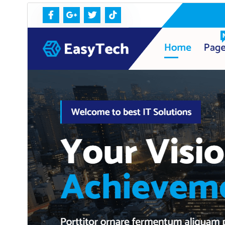
תצוגה מקדימה
הורדה
תבנית בת של
SoftMe
.
גרסה
1.1.25
עודכן לאחרונה
5 באוגוסט 2026
התקנות פעילות
1,000+
גרסת וורדפרס
4.7
גרסת PHP
5.6
האתר של התבנית