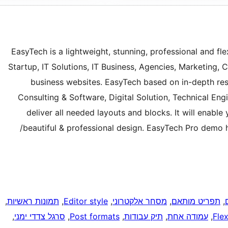
EasyTech is a lightweight, stunning, professional and f
Startup, IT Solutions, IT Business, Agencies, Marketing,
business websites. EasyTech based on in-depth resea
Consulting & Software, Digital Solution, Technical En
deliver all needed layouts and blocks. It will enabl
beautiful & professional design. EasyTech Pro demo 
, 
תפריט מותאם
, 
מסחר אלקטרוני
, 
Editor style
, 
תמונות ראשיות
, 
Fle
, 
עמודה אחת
, 
תיק עבודות
, 
Post formats
, 
סרגל צדדי ימני
, 