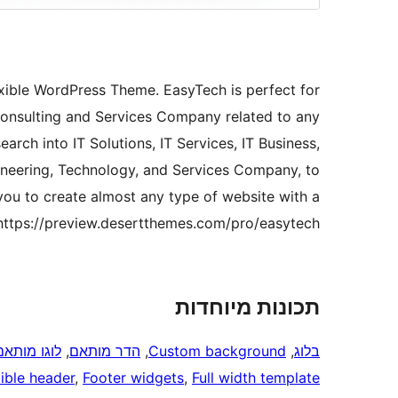
lexible WordPress Theme. EasyTech is perfect for
 Consulting and Services Company related to any
rch into IT Solutions, IT Services, IT Business,
gineering, Technology, and Services Company, to
e you to create almost any type of website with a
https://preview.desertthemes.com/pro/easytech/
תכונות מיוחדות
בלוג
, 
Custom background
, 
הדר מותאם
, 
לוגו מותאם
xible header
, 
Footer widgets
, 
Full width template