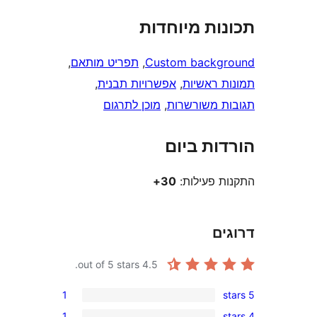
, 
תפריט מותאם
, 
ות תבנית
, 
ן לתרגום
out of 5 stars.
1
1