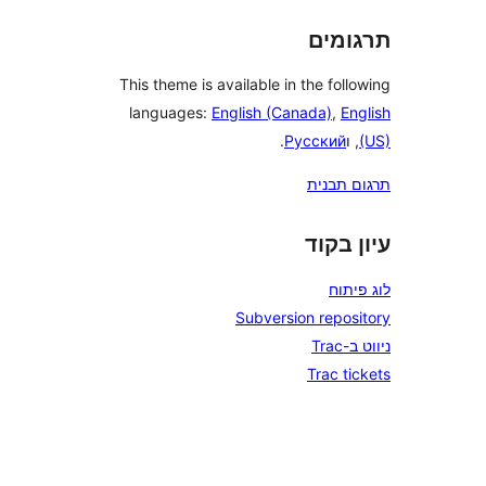
This theme is a
languages:
E