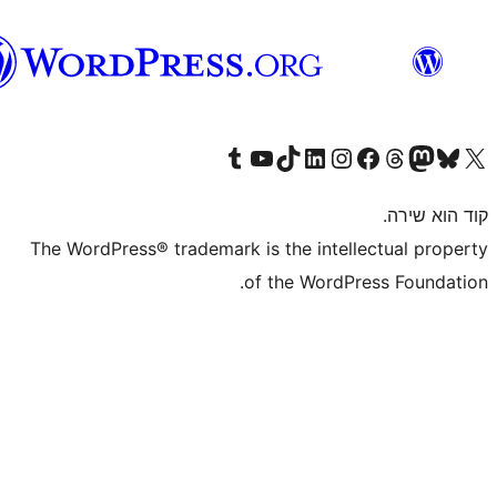
וורדפרס
בעברית