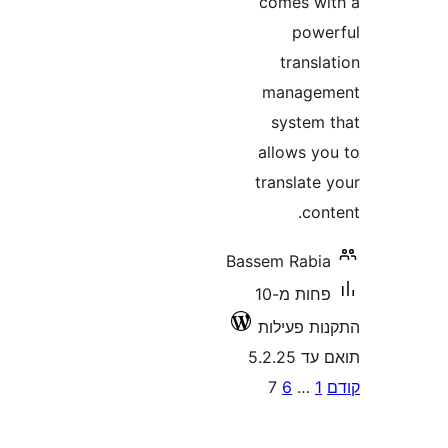
comes 
po
tran
manag
syste
allows 
translat
c
Bassem Rab
פחות מ-10
 פעילות
5.2.
P
7
6
…
pagina