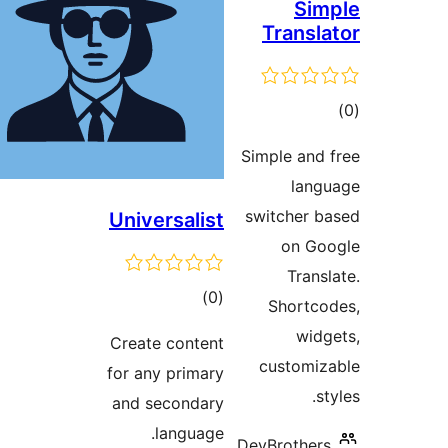
S
Trans
ם
Simple an
la
switcher
Universalist
on 
Tra
דרוגים
)
(0
Short
wi
Create content
custom
for any primary
and secondary
language.
DevBrothe