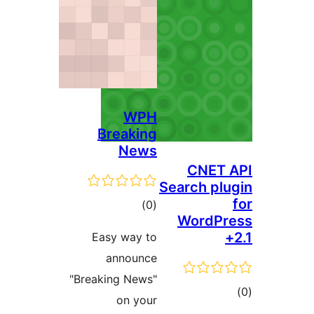
WPH
Breaking
News
CNET
Search p
דרוגים
)
(0
WordP
Easy way to
announce
"Breaking News"
ם
on your