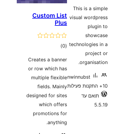
This is a
Custom List
visual wor
Plus
pl
sho
technologie
דרוגים
)
(0
proj
Creates a banner
organi
or row which has
nwinnubst
multiple flexible
fields. Mainly
designed for sites
אם עד
which offers
promotions for
anything.