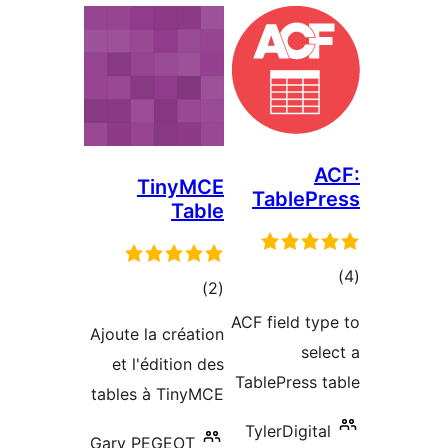
TinyMCE
Table
Table
ם
דרוגים
)
(2
ACF field t
Ajoute la création
s
et l'édition des
TablePress
tables à TinyMCE
TylerDigi
Gary PEGEOT