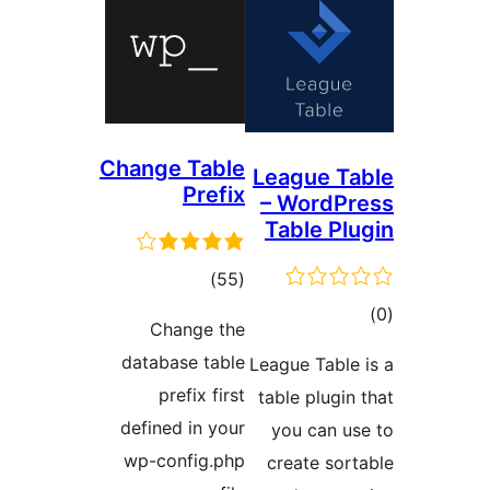
Change Table
League 
Prefix
– Word
Table P
דרוגים
)
(55
ם
Change the
database table
League Tabl
prefix first
table plug
defined in your
you can 
wp-config.php
create so