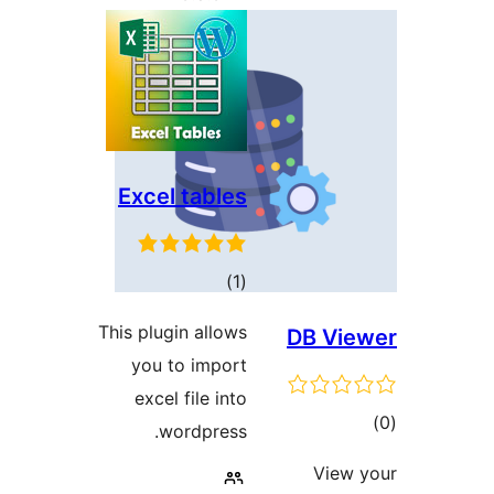
Excel tables
דרוגים
)
(1
This plugin allows
DB V
you to import
excel file into
ם
wordpress.
Vie