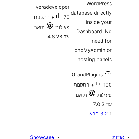
Word
veradeveloper
database di
70+ התקנות
insid
פעילות
תואם
Dashboa
עד 4.8.28
ne
phpMyAdm
hosting 
GrandPlugi
100+ התקנות
תואם
P
בא
pagina
Showcase