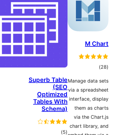
M 
גים
Superb Table
Manage dat
(SEO
via a sprea
Optimized
interface, 
Tables With
them as 
Schema)
via the C
chart libra
דרוגים
)
(5