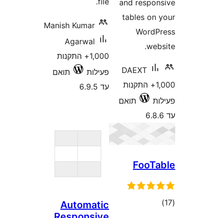
file.
and resp
tables o
Manish Kumar
Word
Agarwal
w
1,000+ התקנות
DAEXT
פעילות
תואם
1,00+ התקנות
עד 6.9.5
תואם
Foo
ים
Automatic
Responsive