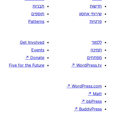
תבניות
תוספים
Patterns
Get Involved
Events
↗
Donate
Five for the Future
↗
W
↗
Wor
↗