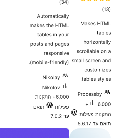
דרוגים
)
(34
ים
Automatically
Makes
makes the HTML
tables in your
horiz
posts and pages
scrollab
responsive
small scre
(mobile-friendly).
cust
Nikolay
tables 
Nikolov
Process
6,000+ התקנות
6,000+
פעילות
תואם
 פעילות
עד 7.0.2
5.6.