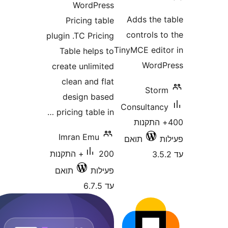
WordPress
Adds the
Pricing table
controls
plugin .TC Pricing
TinyMCE edi
Table helps to
Word
create unlimited
clean and flat
Sto
design based
Consultan
pricing table in …
+ התקנות
Imran Emu
תואם
200+ התקנות
פעילות
תואם
עד 6.7.5