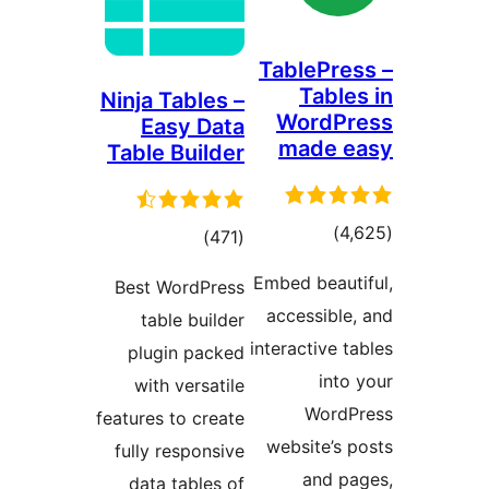
TablePr
Tabl
Ninja Tables –
WordP
Easy Data
made 
Table Builder
דרוגים
)
דרוגים
)
(471
Embed beau
Best WordPress
accessibl
table builder
interactive
plugin packed
int
with versatile
Word
features to create
website’s
fully responsive
and 
data tables of