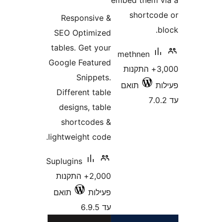
embed them
shortc
Responsive &
SEO Optimized
tables. Get your
methnen
Google Featured
3,00+ התקנות
Snippets.
תואם
Different table
designs, table
shortcodes &
lightweight code.
Suplugins
2,000+ התקנות
פעילות
תואם
עד 6.9.5