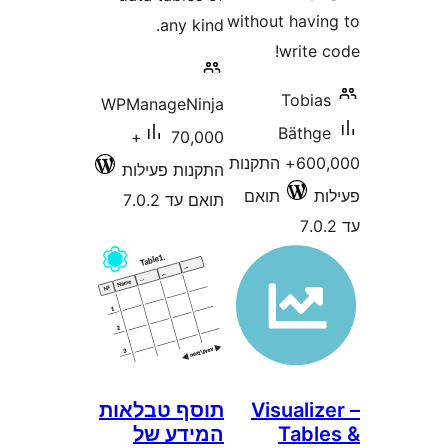
without hav
any kind.
writ
Tobi
WPManageNinja
Bäth
70,000+
600,000+ התקנות
התקנות פעילות
תואם
תואם עד 7.0.2
Visuali
תוסף טבלאות
Tab
המידע של