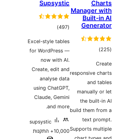
Supsystic
C
Manager
Built
Gene
דרוגים
)
(497
Excel-style tables
וגים
for WordPress —
now with AI.
Create, edit and
responsive 
analyse data
and 
using ChatGPT,
manually
Claude, Gemini
the buil
and more.
build them 
text p
supsystic
Supports mu
10,000+ התקנות
chart typ