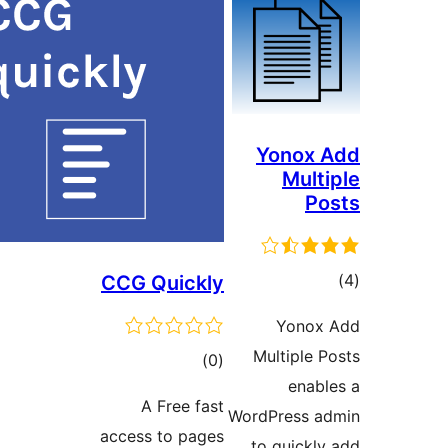
Yonox
Mul
ם
CCG Quickly
Yono
Multiple
דרוגים
)
(0
ena
A Free fast
WordPress
access to pages
to quick