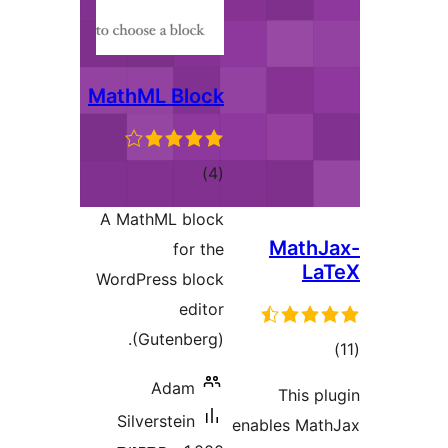
MathML Block
דרוגים
)
(4
A MathML block
Math
for the
L
WordPress block
editor
(Gutenberg).
ים
Adam
This
Silverstein
enables M