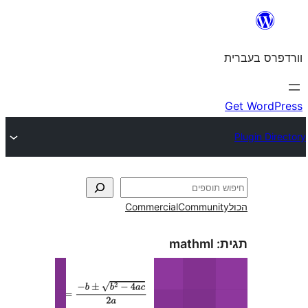
Commercial
Commun
mathml