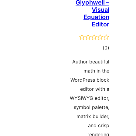
Glyphw
V
Equ
E
ם
Author bea
math 
WordPress
editor
WYSIWYG e
symbol pa
matrix b
and
ren