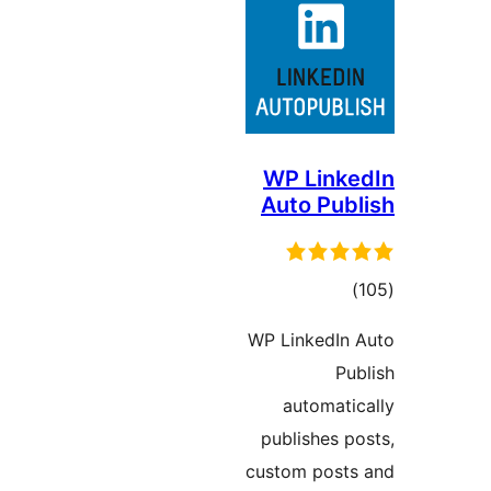
WP Lin
Auto Pu
וגים
WP LinkedI
P
automat
publishes 
custom pos