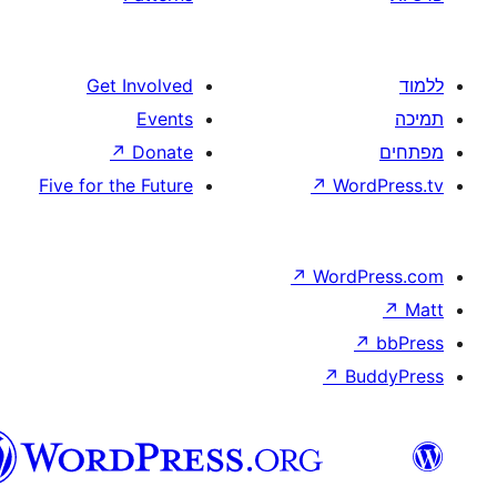
Get Involved
Events
↗
Donate
Five for the Future
↗
W
↗
Wor
↗
וורדפרס
בעברית