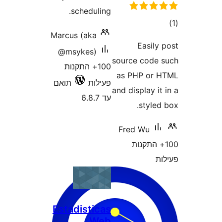
scheduli
Marcus (aka
@msykes)
100+ התקנות
לות
תואם
6.
Estadistic
W