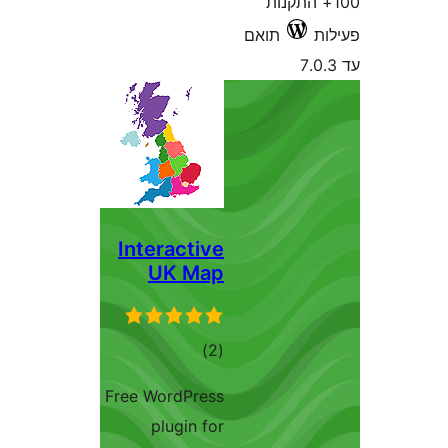
Interacti
UK M
רוגים
)
Free WordPre
plugin 