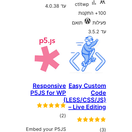
4.
Responsi
P5JS for 
רוגים
)
Embed your P5