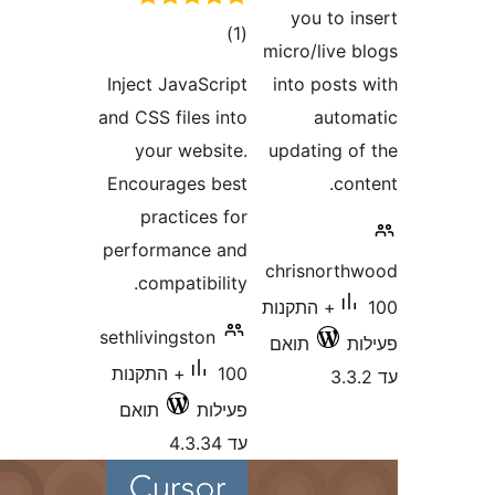
רוגים
Inject JavaScr
and CSS files i
your websi
Encourages be
practices 
performance a
compatibili
sethlivingston
100+ התקנות
לות
תואם
4.