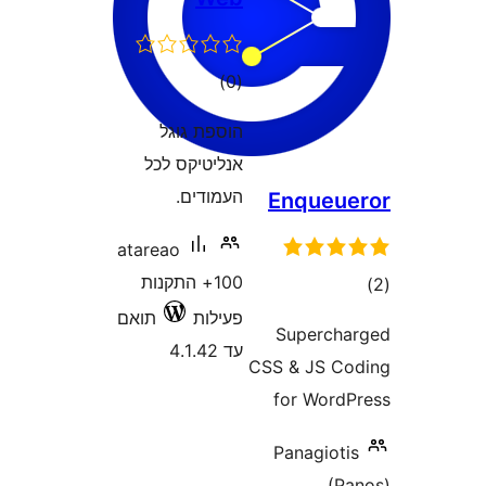
רוגים
)
פת גוגל
יטיקס לכל
ודים.
atareao
100+ התקנות
לות
תואם
4.