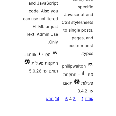
and JavaScri
code. Also y
can use unfilte
HTML or ju
Text. Admin U
On
90+
k0tik
נות פעילות
 עד 5.0.26
הבא