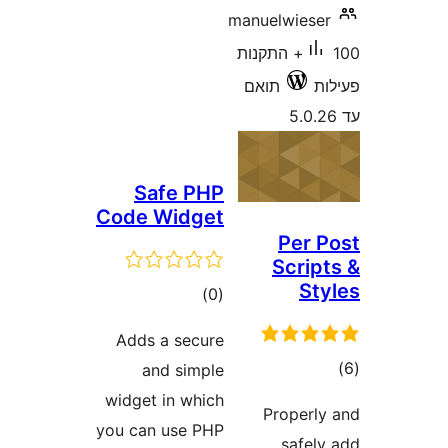
Safe P
Code Widg
רוגים
)
Adds a secu
and simp
widget in wh
you can use P