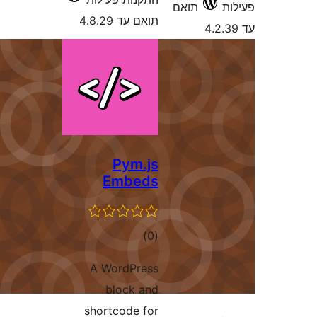
 עד 4.8.29
Pym.
Embe
רוגים
)
A WordPre
block a
shortcode f