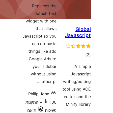
Replaces t
default t
widget with o
that all
Javascript so 
can do bas
things like 
Google Ads 
your side
without us
other p
Philip John
100+ התקנות
לות
תואם