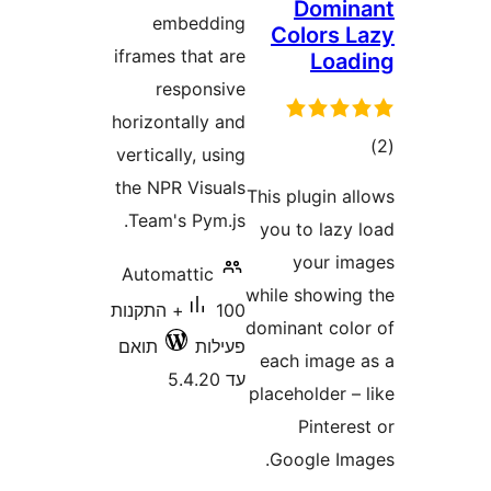
embeddi
iframes that 
responsi
horizontally 
vertically, us
the NPR Visu
Team's Pym.
Automattic
100+ התקנות
לות
תואם
5.