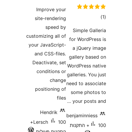
Improve yo
site-render
speed 
customizing all
your JavaScri
and CSS-fil
Deactivate, 
conditions
chan
positioning
fi
Hendrik
100+
Lersch
נות פעילות