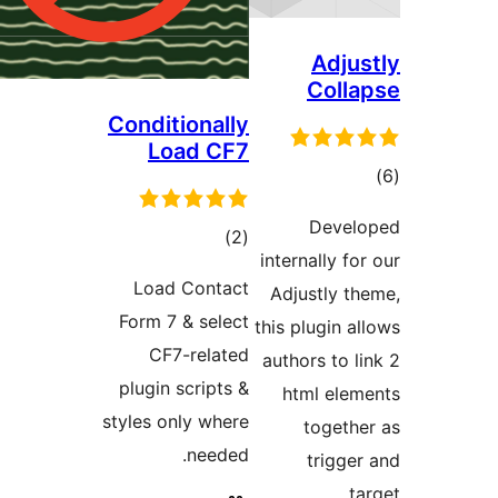
Conditional
Load C
רוגים
)
Load Conta
Form 7 & sel
CF7-relat
plugin script
styles only wh
neede