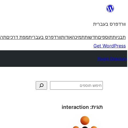
לדלג
לתוכן
וורדפרס בעברית
תבניות
תוספים
חדשות
תמיכה
אודות
וורדפרס בעברית
מפת דרכים
תרג
Get WordPress
Plugin Directory
חיפוש
תגית:
interaction