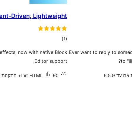
vent-Driven, Lightweight
דרוגים
)
(1
 effects, now with native Block
Ever want to reply to someo
Editor support.
to "l
אם עד 6.5.9
90+ התקנות פעילות
Init HTML