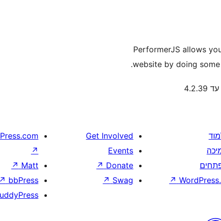
PerformerJS allows you 
website by doing some 
4.2.3
מוד
Get Involved
Press.com
יכה
Events
↗
תחים
Donate
↗
Matt
↗
↗
bbPress
↗
Swag
↗
WordPress.
uddyPress