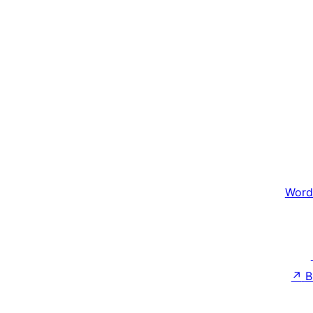
Word
↗
B