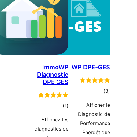
ImmoWP
WP DPE
Diagnostic
DPE GES
ם
Affi
דרוגים
)
(1
Diagnos
Affichez les
Perfo
diagnostics de
Énerg