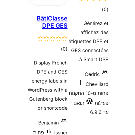
ם
BâtiClasse
Géné
DPE GES
affich
étiquettes 
דרוגים
)
(0
GES conn
à Smar
Display French
DPE and GES
Cédr
energy labels in
Chev
WordPress with a
פחות מ-10 התקנות
Gutenberg block
תואם
or shortcode.
Benjamin
Issner
פחות