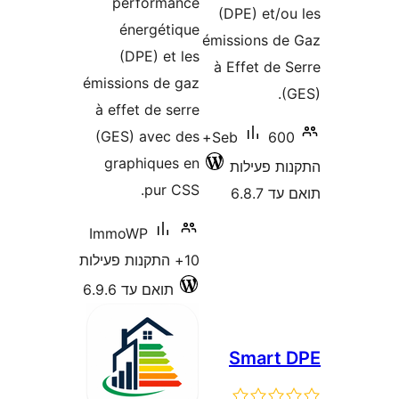
performance
(DPE) et/
énergétique
émissions 
(DPE) et les
à Effet de
émissions de gaz
à effet de serre
(GES) avec des
600+
Seb
graphiques en
 פעילות
pur CSS.
6.8
ImmoWP
10+ התקנות פעילות
תואם עד 6.9.6
Smart