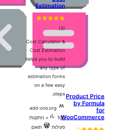
Estimation
דרוגים
)
(3
Cost Calculator &
Cost Estimation
helps you to build
any type of
estimation forms
on a few easy
steps.
Produc
by F
add-ons.org
WooCom
100+ התקנות
פעילות
תואם