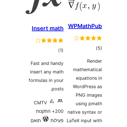
WPMa
Insert math
דרוגים
)
(1
Fast and handy
math
insert any math
equ
formulas in your
Word
posts.
PNG
CMTV
usi
200+ התקנות
native 
LaTeX i
פעילות
תואם