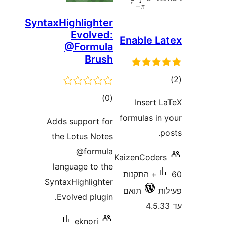
SyntaxHighlighter
Evolved:
Enabl
@Formula
Brush
דרוגים
)
(0
Ins
formula
Adds support for
the Lotus Notes
@formula
KaizenCo
language to the
 התקנות
SyntaxHighlighter
תואם
Evolved plugin.
eknori