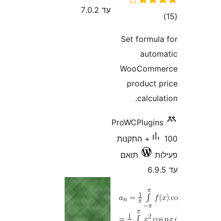
עד 7.0.2
Set fo
a
WooC
prod
ca
ProWCPlu
1+ התקנות
תואם