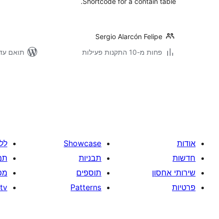
Shortcode for a contain table.
Sergio Alarcón Felipe
ואם עד 6.1.11
פחות מ-10 התקנות פעילות
Posts
pagination
וד
Showcase
אודות
כה
תבניות
חדשות
ים
תוספים
שירותי אחסון
tv
Patterns
פרטיות