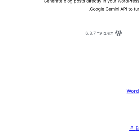
Generate blog posts directly in your WordPres
Google Gemini API to tur
תואם עד 6.8.7
Word
↗
B