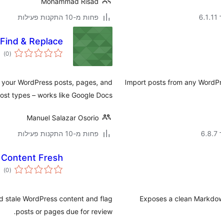
Mohammad Risad
פחות מ-10 התקנות פעילות
ת
 Find & Replace
גים
)
(0
in your WordPress posts, pages, and
Import posts from any WordPre
st types – works like Google Docs!
Manuel Salazar Osorio
פחות מ-10 התקנות פעילות
ת
 Content Fresh
גים
)
(0
nd stale WordPress content and flag
Exposes a clean Markdow
posts or pages due for review.