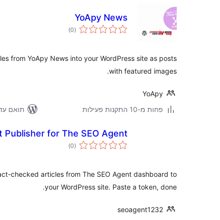
YoApy News
דרוגים
)
(0
cles from YoApy News into your WordPress site as posts
with featured images.
YoApy
ואם עד 6.9.6
פחות מ-10 התקנות פעילות
 Publisher for The SEO Agent
דרוגים
)
(0
fact-checked articles from The SEO Agent dashboard to
your WordPress site. Paste a token, done.
seoagent1232