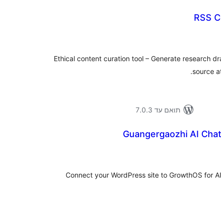
RSS C
דרו
Ethical content curation tool – Generate research d
source at
תואם עד 7.0.3
Guangergaozhi AI Cha
דרו
Connect your WordPress site to GrowthOS for AI