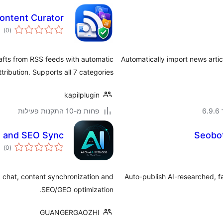
ontent Curator
גים
)
(0
rafts from RSS feeds with automatic
Automatically import news arti
tribution. Supports all 7 categories.
kapilplugin
פחות מ-10 התקנות פעילות
ת
t and SEO Sync
Seobot
גים
)
(0
 chat, content synchronization and
Auto-publish AI-researched, 
SEO/GEO optimization.
GUANGERGAOZHI