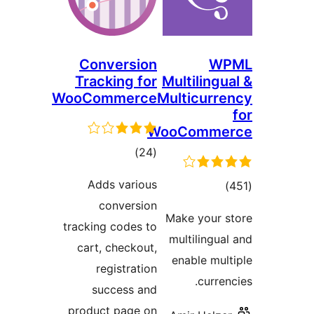
Convers
Tracking 
WooComme
רוגים
Adds var
conver
tracking code
cart, check
registra
success
product pag