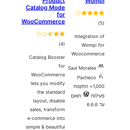
Prod
Catalog M
WooComme
וגים
Catalog Boo
WooComme
lets you mo
the stan
layout, dis
sales, trans
e-commerce 
simple & beaut