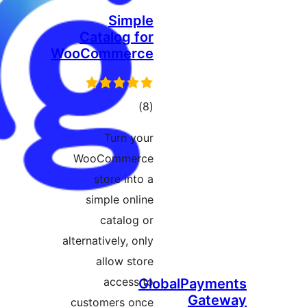
Sim
Catalog 
WooComme
וגים
Turn 
WooComme
store in
simple on
catalo
alternatively,
allow s
acces
customers 