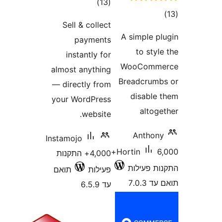
רוגים
Sell & co
paym
instantl
almost anyt
— directly 
your WordP
webs
Instamojo
4,000+ התקנות
ות
תואם