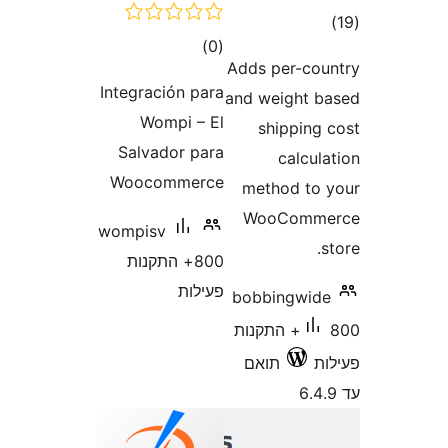
וגים
Integración 
Wompi 
Salvador 
Woocomme
wompisv
800+ התקנות
ות