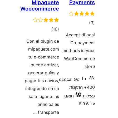
Mipaqu
Woocomme
רוגים
Con el plugi
mipaquete
tu e-comm
puede coti
generar guí
pagar tus env
integrando e
solo lugar 
princip
transpo