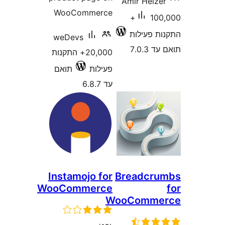
WooComme
weDevs
20,000+ התקנות
ות
תואם
Instamojo 
WooComme