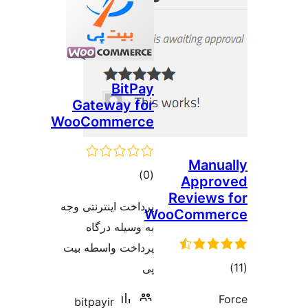
Bit
Gateway 
WooComme
וגים
ت اینترنتی وجه
یله درگاه
خت واسطه بیت
bitpayir