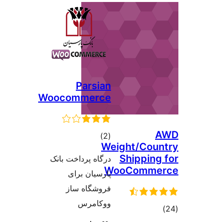
Pars
Woocomme
וגים
 پرداخت بانک
یان برای
گاه ساز
مرس