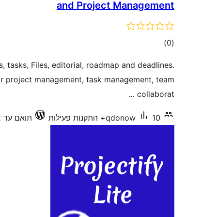
and Project Management
דרוגים
)
(0
, tasks, Files, editorial, roadmap and deadlines.
For project management, task management, team
collaborat …
10+ התקנות פעילות
qdonow
תואם עד 7.0.2