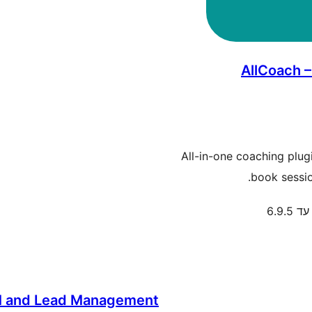
AllCoach 
All-in-one coaching plug
book sessio
6.9.5
RM and Lead Management