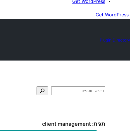
Get WordPress
Get WordPress
Plugin Directory
חיפוש
תגית:
client management