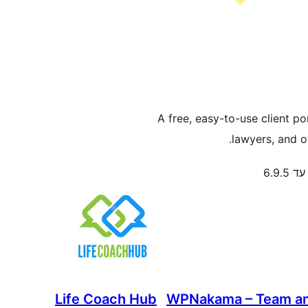
A free, easy-to-use client po
lawyers, and o
6.9.5
Life Coach Hub
WPNakama – Team and 