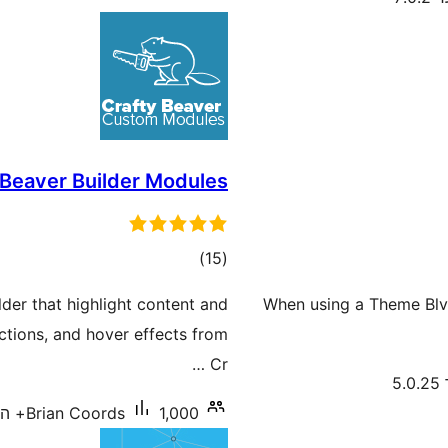
Beaver Builder Modules
דרוגים
)
(15
der that highlight content and
When using a Theme Blvd 
ctions, and hover effects from
Cr …
5
1,000+ התקנות פעילות
Brian Coords