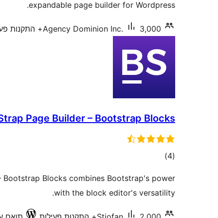
expandable page builder for Wordpress.
3,000+ התקנות פעילות
Agency Dominion Inc.
Strap Page Builder – Bootstrap Blocks
דרוגים
)
(4
– Bootstrap Blocks combines Bootstrap's power
with the block editor's versatility.
2,000+ התקנות פעילות
Stiofan
תואם עד .2