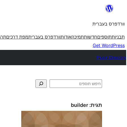
לדלג
לתוכן
וורדפרס בעברית
תבניות
תוספים
חדשות
תמיכה
אודות
וורדפרס בעברית
מפת דרכים
תרג
Get WordPress
Plugin Directory
חיפוש
תגית:
builder