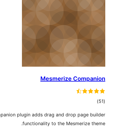
Mesmerize Companion
דרוגים
)
(51
anion plugin adds drag and drop page builder
functionality to the Mesmerize theme.