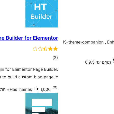
e Builder for Elementor
IS-theme-companion , Enha
דרוגים
)
(2
תואם עד 6.9.5
in for Elementor Page Builder.
n to build custom blog page, c …
1,000+ התקנות פעילות
HasThemes