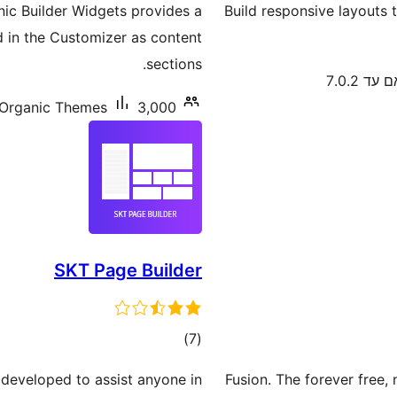
ic Builder Widgets provides a
Build responsive layouts 
d in the Customizer as content
sections.
עד 7.0.2
3,000+ התקנות פעילות
Organic Themes
SKT Page Builder
דרוגים
)
(7
developed to assist anyone in
Fusion. The forever free, 