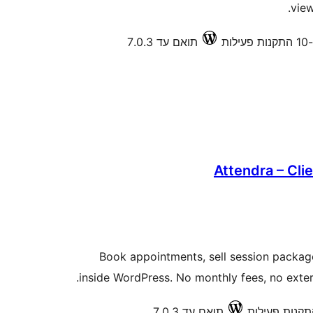
view
ות
תואם עד 7.0.3
Attendra – Cl
Book appointments, sell session packag
inside WordPress. No monthly fees, no extern
תואם עד 7.0.3