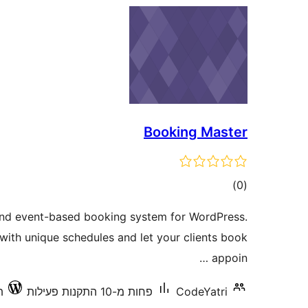
Booking Master
דרוגים
)
(0
 and event-based booking system for WordPress.
with unique schedules and let your clients book
appoin …
CodeYatri
פחות מ-10 התקנות פעילות
תו