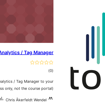
nalytics / Tag Manager
דרוגים
)
(0
nalytics / Tag Manager to your
 only, not the course portal).
Chris Åkerfeldt Wendel