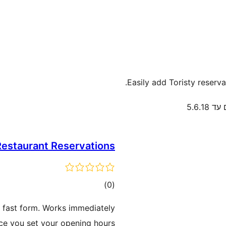
Easily add Toristy reserv
 5.6.18
estaurant Reservations
דרוגים
)
(0
, fast form. Works immediately
ce you set your opening hours.