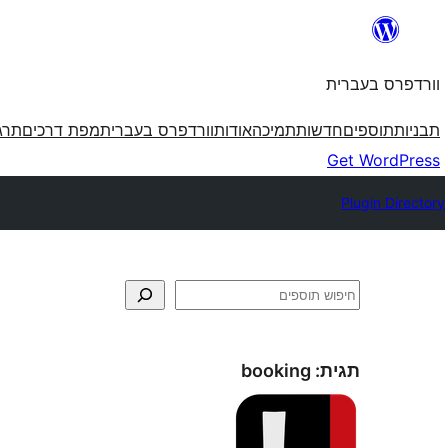
לדלג
לתוכן
וורדפרס בעברית
תבניות
תוספים
חדשות
תמיכה
אודות
וורדפרס בעברית
מפת דרכים
תרג
Get WordPress
Plugin Directory
חיפוש
תגית:
booking