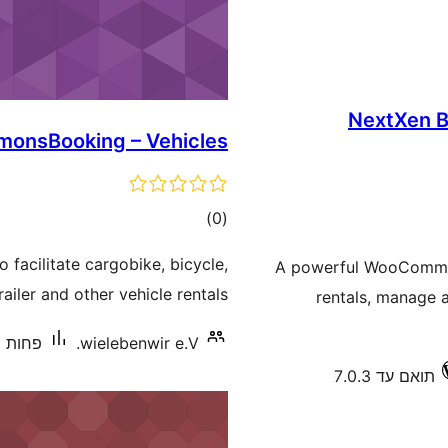
NextXen B
onsBooking – Vehicles
דרוגים
)
(0
facilitate cargobike, bicycle,
A powerful WooCommerc
railer and other vehicle rentals.
rentals, manage a
wielebenwir e.V.
פחות מ-10 התקנות 
תואם עד 7.0.3