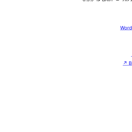
Word
↗
B