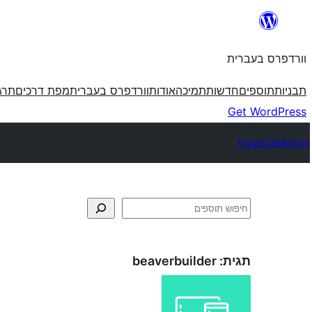
לדלג
לתוכן
וורדפרס בעברית
תבניות
תוספים
חדשות
תמיכה
אודות
וורדפרס בעברית
מפת דרכים
תרג
Get WordPress
Plugin Directory
חיפוש
תגית:
beaverbuilder