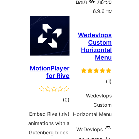
תואם
Wedev
Cu
Horiz
MotionPlayer
for Rive
ם
Wed
דרוגים
)
(0
C
Embed Rive (.riv)
Horizonta
animations with a
WeDevl
Gutenberg block.