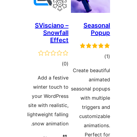
SVisciano –
Sea
Snowfall
P
Effect
ם
דרוגים
)
(0
Create be
Add a festive
an
winter touch to
seasonal 
your WordPress
with m
site with realistic,
trigg
lightweight falling
custom
snow animation.
anim
Perf