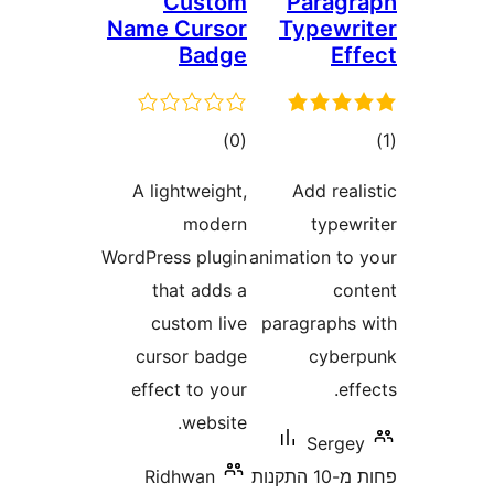
Custom
Para
Name Cursor
Typew
Badge
E
ם
דרוגים
)
(0
A lightweight,
Add re
modern
typ
WordPress plugin
animation 
that adds a
c
custom live
paragraph
cursor badge
cyb
effect to your
website.
Ser
פחות מ-10 התקנות
Ridhwan