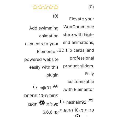
ם
דרוגים
)
(0
Eleva
WooCom
Add swimming
store wit
animation
end anim
elements to your
3D flip car
Elementor-
profe
powered website
product s
easily with this
plugin.
custom
mjk01
with Ele
פחות מ-10 התקנות
hasnai
פעילות
תואם
פחות מ-10 התקנות
עד 6.6.6