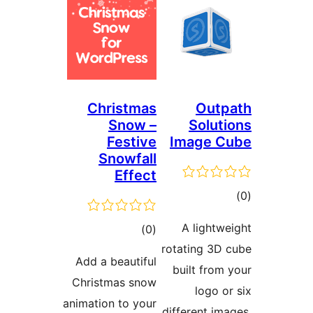
Christmas
Ou
Snow –
Solu
Festive
Image
Snowfall
Effect
ם
A ligh
דרוגים
)
(0
rotating 3
Add a beautiful
built fr
Christmas snow
logo
animation to your
different 