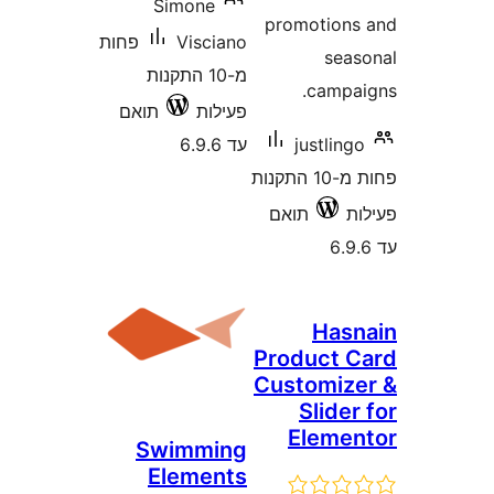
Simone
promotio
Visciano
פחות
se
מ-10 התקנות
camp
פעילות
תואם
justli
עד 6.9.6
פחות מ-10 התקנות
תואם
Ha
Product
Customi
Slid
Elem
Swimming
Elements