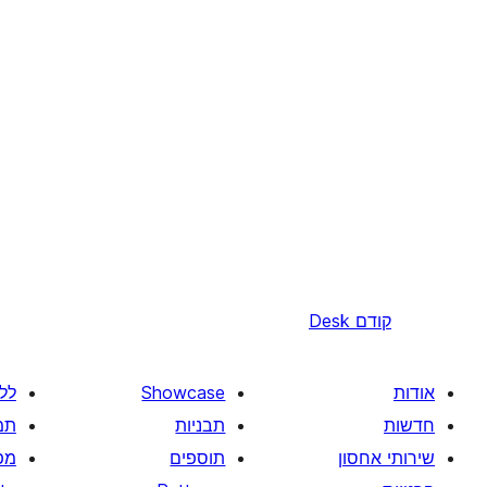
קודם
Desk
אודות
Showcase
לל
חדשות
תבניות
תמ
שירותי אחסון
תוספים
מפ