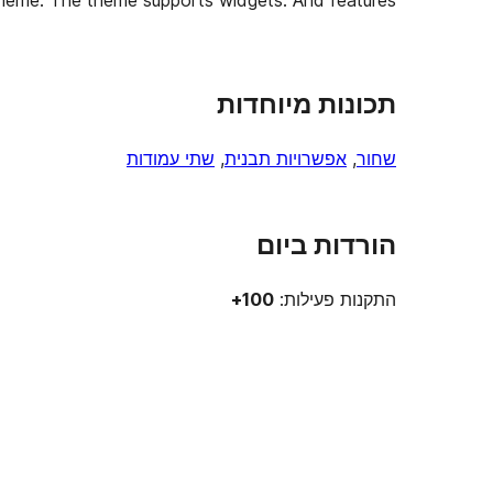
theme. The theme supports widgets. And features
תכונות מיוחדות
שחור
, 
אפשרויות תבנית
, 
שתי עמודות
הורדות ביום
התקנות פעילות:
100+