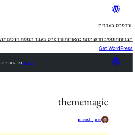
לדלג
לתוכן
וורדפרס בעברית
תבניות
תוספים
חדשות
תמיכה
אודות
וורדפרס בעברית
מפת דרכים
תרג
Get WordPress
תבניות
כל התבניות
c
thememagic
manish_gori