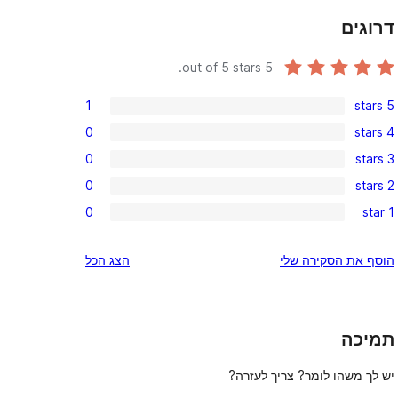
דרוגים
out of 5 stars.
5
1
5 stars
1
0
4 stars
5-
0
0
3 stars
star
4-
0
review
0
2 stars
star
3-
0
reviews
0
1 star
star
2-
0
reviews
star
1-
הוסף את הסקירה שלי
הצג הכל
reviews
star
reviews
תמיכה
יש לך משהו לומר? צריך לעזרה?