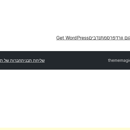
ום וורדפרס
מתנדבים
Get WordPress
thememagi
שליחת תבנית
חברות של תב