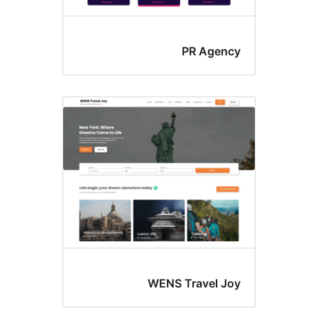
PR Age
WENS Travel 