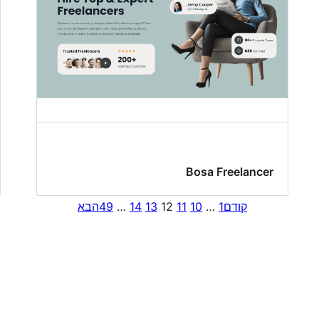
Bosa Freelancer
קודם
1
…
10
11
12
13
14
…
49
הבא