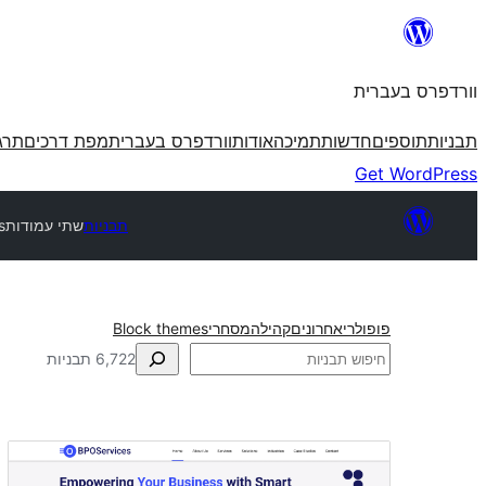
לדלג
לתוכן
וורדפרס בעברית
תבניות
תוספים
חדשות
תמיכה
אודות
וורדפרס בעברית
מפת דרכים
תרג
Get WordPress
תבניות
שתי עמודות
s
פופולרי
אחרונים
קהילה
מסחרי
Block themes
חיפוש
6,722 תבניות
שתי
עמודות