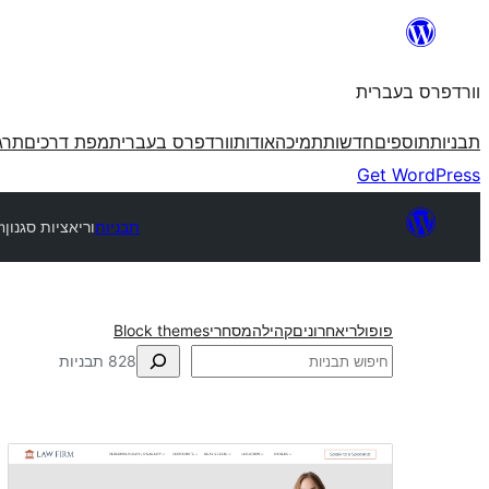
לדלג
לתוכן
וורדפרס בעברית
תבניות
תוספים
חדשות
תמיכה
אודות
וורדפרס בעברית
מפת דרכים
תרג
Get WordPress
תבניות
וריאציות סגנון
m
פופולרי
אחרונים
קהילה
מסחרי
Block themes
חיפוש
828 תבניות
וריאציות
סגנון