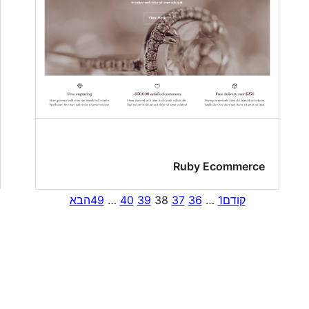
Ruby Ecommerce
קודם
1
…
36
37
38
39
40
…
49
הבא