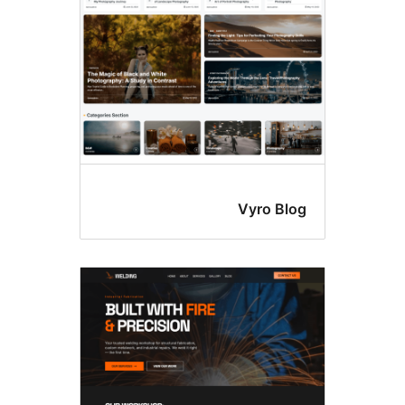
י
Vyro B