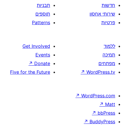
תבניות
תוספים
Patterns
Get Involved
Events
↗
Donate
Five for the Future
↗
W
↗
Wor
↗