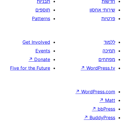
תבניות
תוספים
Patterns
Get Involved
Events
↗
Donate
Five for the Future
↗
W
↗
Wor
↗