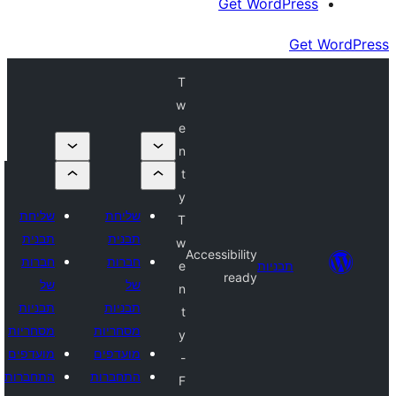
Get Wor
T
w
e
n
t
y
שליחת
שליחת
T
תבנית
תבנית
w
Accessibility
חברות
חברות
יות
e
ready
של
של
n
תבניות
תבניות
t
מסחריות
מסחריות
y
מועדפים
מועדפים
-
התחברות
התחברות
F