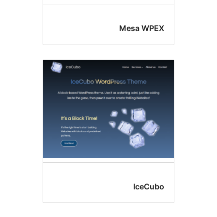
Mesa W
IceC