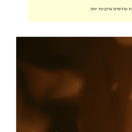
 וורדפרס עדכניות יותר.
תצוגה מקדימה
הורדה
גרסה
1.0.5
עודכן לאחרונה
28 ביוני 2024
התקנות פעילות
400+
גרסת וורדפרס
6.0
גרסת PHP
5.7
האתר של התבנית