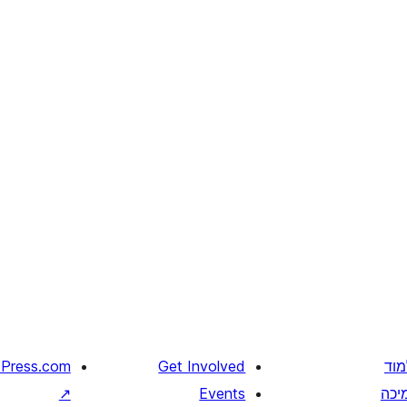
מוד
Get Involved
Press.com
יכה
Events
↗