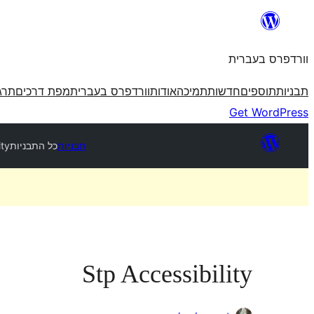
לדלג
לתוכן
וורדפרס בעברית
תבניות
תוספים
חדשות
תמיכה
אודות
וורדפרס בעברית
מפת דרכים
תרג
Get WordPress
תבניות
כל התבניות
ity
Stp Accessibility