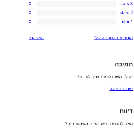
0
3 stars
star
4-
0
review
0
2 stars
star
3-
0
reviews
0
1 star
star
2-
0
reviews
star
1-
הוסף את הסקירה שלי
הצג הכל
reviews
star
reviews
תמיכה
יש לך משהו לומר? צריך לעזרה?
פורום תמיכה
דיווח
האם לתבנית זו יש בעיות משמעותיות?