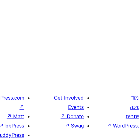
מוד
Get Involved
Press.com
יכה
Events
↗
תחים
Donate
↗
Matt
↗
↗
bbPress
↗
Swag
↗
WordPress.
uddyPress