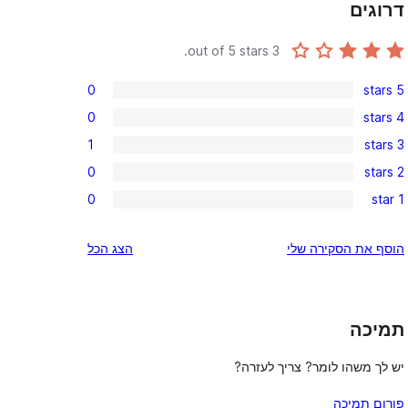
דרוגים
out of 5 stars.
3
0
5 stars
0
0
4 stars
5-
0
1
3 stars
star
4-
1
reviews
0
2 stars
star
3-
0
reviews
0
1 star
star
2-
0
review
star
1-
הוסף את הסקירה שלי
הצג הכל
reviews
star
reviews
תמיכה
יש לך משהו לומר? צריך לעזרה?
פורום תמיכה