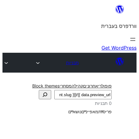
תבניות
חרונים
קהילה
מסחרי
Block themes
אפיינים
נושאים