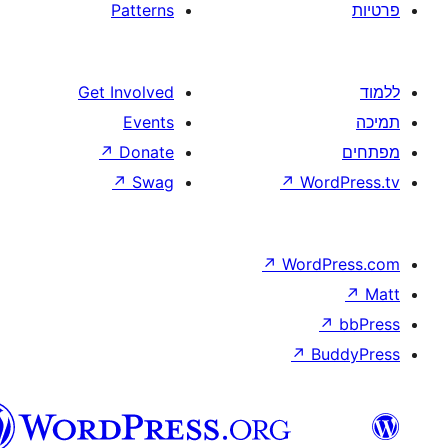
Patterns
Get Involved
Events
↗
Donate
↗
Swag
↗
W
↗
Wor
↗
וורדפרס
בעברית