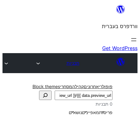
תבניות
חרונים
קהילה
מסחרי
Block themes
אפיינים
נושאים