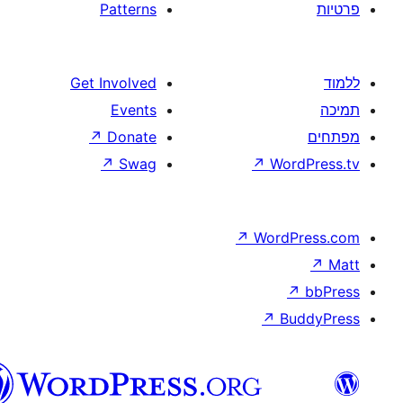
Patterns
Get Involved
Events
↗
Donate
↗
Swag
↗
W
↗
Wor
↗
וורדפרס
בעברית