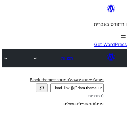
תבניות
חרונים
קהילה
מסחרי
Block themes
אפיינים
נושאים