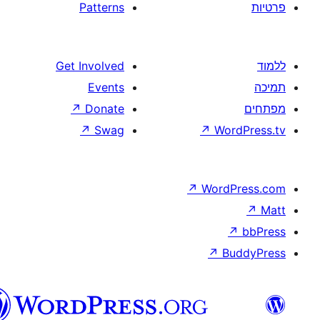
Patterns
Get Involved
Events
↗
Donate
↗
Swag
↗
W
↗
Wor
↗
וורדפרס
בעברית