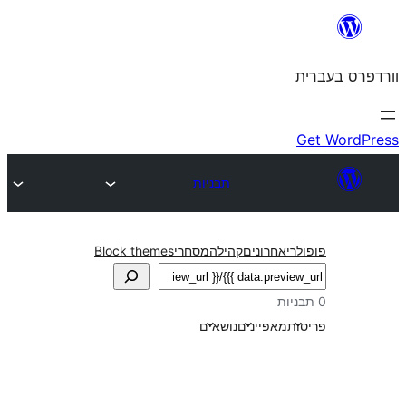
תבניות
חרונים
קהילה
מסחרי
Block themes
אפיינים
נושאים