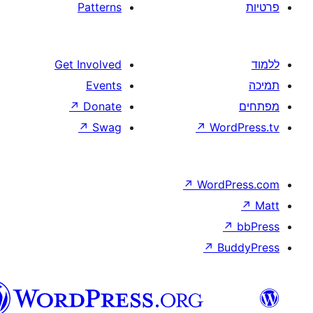
Patterns
Get Involved
Events
↗
Donate
↗
Swag
↗
W
↗
Wor
↗
וורדפרס
בעברית