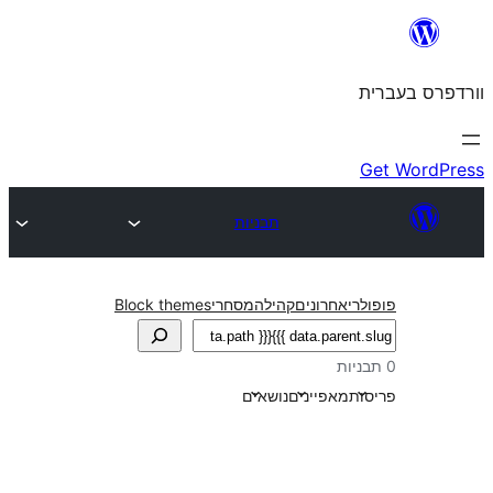
תבניות
חרונים
קהילה
מסחרי
Block themes
אפיינים
נושאים