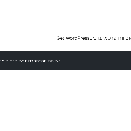
ום וורדפרס
מתנדבים
Get WordPress
שליחת תבנית
חברות של תבניות מס