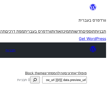
לדלג
לתוכן
וורדפרס בעברית
תבניות
תוספים
חדשות
תמיכה
אודות
וורדפרס בעברית
מפת דרכים
תרג
Get WordPress
תבניות
פופולרי
אחרונים
קהילה
מסחרי
Block themes
חיפוש
0 תבניות