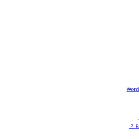
Word
↗
B