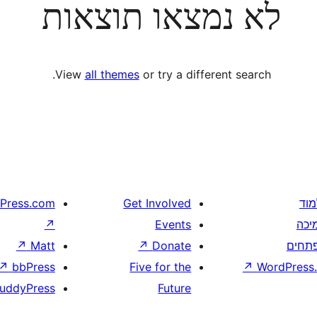
לא נמצאו תוצאות
View
all themes
or try a different search.
מוד
Get Involved
Press.com
יכה
Events
↗
תחים
Donate
↗
Matt
↗
↗
bbPress
Five for the
↗
WordPress.
uddyPress
Future