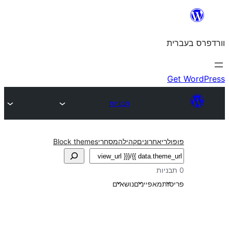
תבניות
חרונים
קהילה
מסחרי
Block themes
אפיינים
נושאים